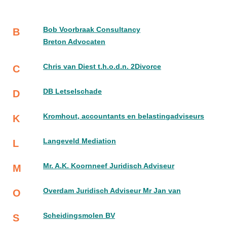
Bob Voorbraak Consultancy
B
Breton Advocaten
Chris van Diest t.h.o.d.n. 2Divorce
C
DB Letselschade
D
Kromhout, accountants en belastingadviseurs
K
Langeveld Mediation
L
Mr. A.K. Koornneef Juridisch Adviseur
M
Overdam Juridisch Adviseur Mr Jan van
O
Scheidingsmolen BV
S