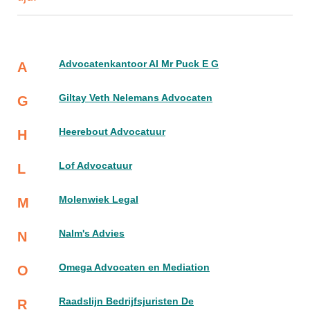
Advocatenkantoor Al Mr Puck E G
A
Giltay Veth Nelemans Advocaten
G
Heerebout Advocatuur
H
Lof Advocatuur
L
Molenwiek Legal
M
Nalm's Advies
N
Omega Advocaten en Mediation
O
Raadslijn Bedrijfsjuristen De
R