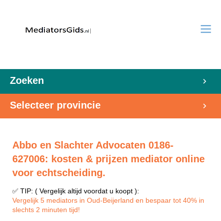
Zoeken
Selecteer provincie
Abbo en Slachter Advocaten 0186-
627006: kosten & prijzen mediator online
voor echtscheiding.
✅ TIP: ( Vergelijk altijd voordat u koopt ):
Vergelijk 5 mediators in Oud-Beijerland en bespaar tot 40% in
slechts 2 minuten tijd!