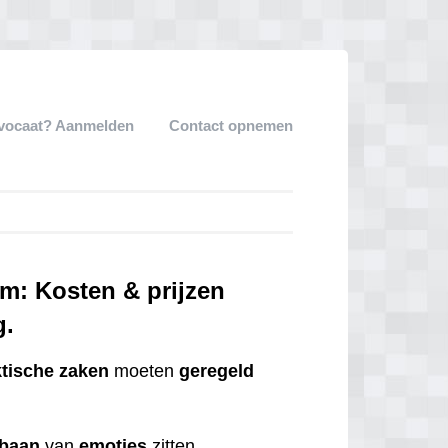
dvocaat? Aanmelden
Contact opnemen
m: Kosten & prijzen
g.
ktische
zaken
moeten
geregeld
tbaan
van
emoties
zitten.