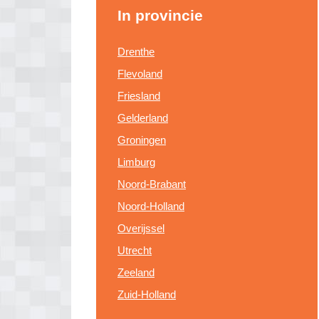
In provincie
Drenthe
Flevoland
Friesland
Gelderland
Groningen
Limburg
Noord-Brabant
Noord-Holland
Overijssel
Utrecht
Zeeland
Zuid-Holland