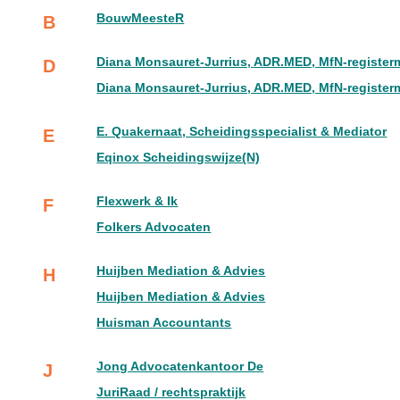
BouwMeesteR
B
Diana Monsauret-Jurrius, ADR.MED, MfN-register
D
Diana Monsauret-Jurrius, ADR.MED, MfN-register
E. Quakernaat, Scheidingsspecialist & Mediator
E
Eqinox Scheidingswijze(N)
Flexwerk & Ik
F
Folkers Advocaten
Huijben Mediation & Advies
H
Huijben Mediation & Advies
Huisman Accountants
Jong Advocatenkantoor De
J
JuriRaad / rechtspraktijk