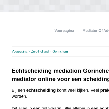
Voorpagina
Mediator Of A
Voorpagina
>
Zuid-Holland
> Gorinchem
Echtscheiding mediation Gorinche
mediator online voor een scheidin
Bij een
echtscheiding
komt veel kijken. Veel
pra
worden.
Dit alles in een tijd waarin jullie allebei in een
ach