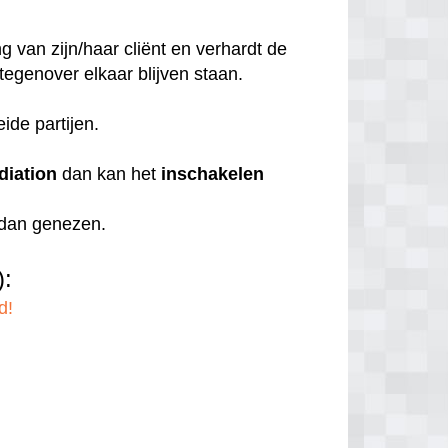
 van zijn/haar cliënt en verhardt de
 tegenover elkaar blijven staan.
eide partijen.
diation
dan kan het
inschakelen
r dan genezen.
):
d!