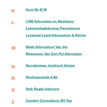
Koot Mr M W
K
LNW Advocaten en Mediators
L
Letselschadebureau Panopticum
Lexwood Legal Advocatuur & Advies
Made Advocatuur Van der
M
Meeuwsen Van Den Pol Advocaten
Noordermeer Juridisch Advies
N
Rechtspraktijk A Bil
R
Stek Realty Advisory
S
Zundert Consultants BV Van
Z