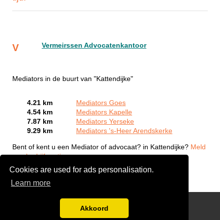
Vermeirssen Advocatenkantoor
V
Mediators in de buurt van "Kattendijke"
4.21 km
Mediators Goes
4.54 km
Mediators Kapelle
7.87 km
Mediators Yerseke
9.29 km
Mediators 's-Heer Arendskerke
Bent of kent u een Mediator of advocaat? in Kattendijke?
Meld
een bedrijf gratis aan
Cookies are used for ads personalisation.
Learn more
Gratis Offertes Vergelijken
Akkoord