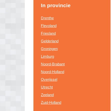
In provincie
Drenthe
Flevoland
Friesland
Gelderland
Groningen
Limburg
Noord-Brabant
Noord-Holland
Overijssel
Utrecht
Zeeland
Zuid-Holland