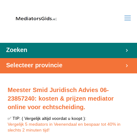
Zoeken
Selecteer provincie
Meester Smid Juridisch Advies 06-
23857240: kosten & prijzen mediator
online voor echtscheiding.
✅ TIP: ( Vergelijk altijd voordat u koopt ):
Vergelijk 5 mediators in Veenendaal en bespaar tot 40% in
slechts 2 minuten tijd!