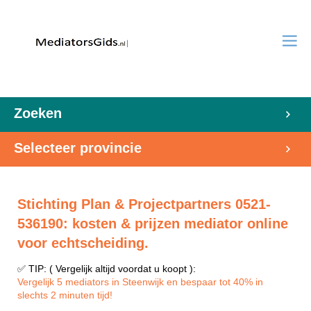
Zoeken
Selecteer provincie
Stichting Plan & Projectpartners 0521-
536190: kosten & prijzen mediator online
voor echtscheiding.
✅ TIP: ( Vergelijk altijd voordat u koopt ):
Vergelijk 5 mediators in Steenwijk en bespaar tot 40% in
slechts 2 minuten tijd!