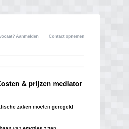
dvocaat? Aanmelden
Contact opnemen
osten & prijzen mediator
ktische
zaken
moeten
geregeld
tbaan
van
emoties
zitten.