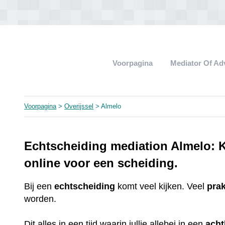
Voorpagina
Mediator Of A
Voorpagina
>
Overijssel
> Almelo
Echtscheiding mediation Almelo: K
online voor een scheiding.
Bij een
echtscheiding
komt veel kijken. Veel
pra
worden.
Dit alles in een tijd waarin jullie allebei in een
ach