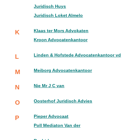
Juridisch Huys
Juridisch Loket Almelo
Klaas ter Mors Advokaten
K
Kroon Advocatenkantoor
Linden & Hofstede Advocatenkantoor vd
L
Meiborg Advocatenkantoor
M
Nie Mr J C van
N
Oosterhof Juridisch Advies
O
Pieper Advocaat
P
Poll Mediaton Van der