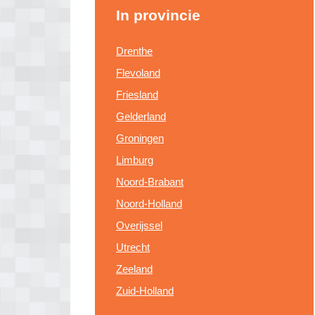
In provincie
Drenthe
Flevoland
Friesland
Gelderland
Groningen
Limburg
Noord-Brabant
Noord-Holland
Overijssel
Utrecht
Zeeland
Zuid-Holland