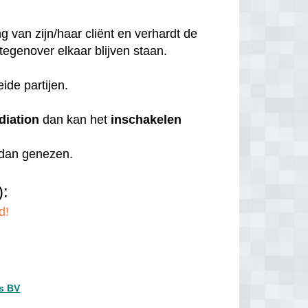
 van zijn/haar cliënt en verhardt de
 tegenover elkaar blijven staan.
eide partijen.
diation
dan kan het
inschakelen
r dan genezen.
):
d!
s BV