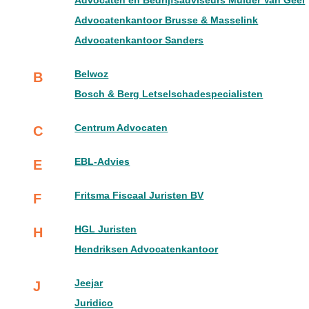
Advocaten en Bedrijfsadviseurs Mulder Van Geel
Advocatenkantoor Brusse & Masselink
Advocatenkantoor Sanders
Belwoz
B
Bosch & Berg Letselschadespecialisten
Centrum Advocaten
C
EBL-Advies
E
Fritsma Fiscaal Juristen BV
F
HGL Juristen
H
Hendriksen Advocatenkantoor
Jeejar
J
Juridico