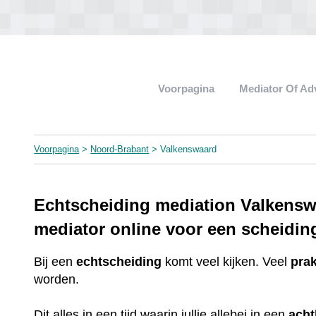
Voorpagina
Mediator Of A
Voorpagina
>
Noord-Brabant
> Valkenswaard
Echtscheiding mediation Valkensw
mediator online voor een scheidin
Bij een
echtscheiding
komt veel kijken. Veel
pra
worden.
Dit alles in een tijd waarin jullie allebei in een
ach