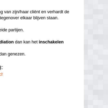
 van zijn/haar cliënt en verhardt de
 tegenover elkaar blijven staan.
eide partijen.
diation
dan kan het
inschakelen
r dan genezen.
):
d!