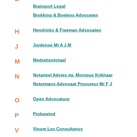
Brainport Legal
Brokking & Boelens Advocaten
Hendrickx & Freeman Advocaten
H
Jordense Mr A J M
J
Mediationtotaal
M
Notarieel Advies mr. Monique Krikhaar
N
Notermans Advocaat Procureur Mr F J
Open Advocatuur
O
Probewind
P
Vinum Lex Consultancy
V