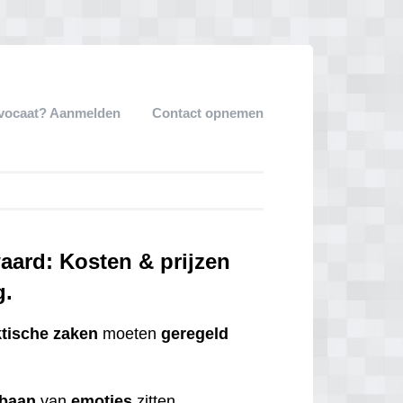
dvocaat? Aanmelden
Contact opnemen
aard: Kosten & prijzen
g.
ktische
zaken
moeten
geregeld
tbaan
van
emoties
zitten.