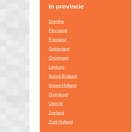
In provincie
Drenthe
Flevoland
Friesland
Gelderland
Groningen
Limburg
Noord-Brabant
Noord-Holland
Overijssel
Utrecht
Zeeland
Zuid-Holland