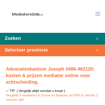
Zoeken
Selecteer provincie
Advocatenkantoor Joseph 0486-462120:
kosten & prijzen mediator online voor
echtscheiding.
✅ TIP: ( Vergelijk altijd voordat u koopt ):
Vergelijk 5 mediators in Grave en bespaar tot 40% in slechts 2
minuten tijd!