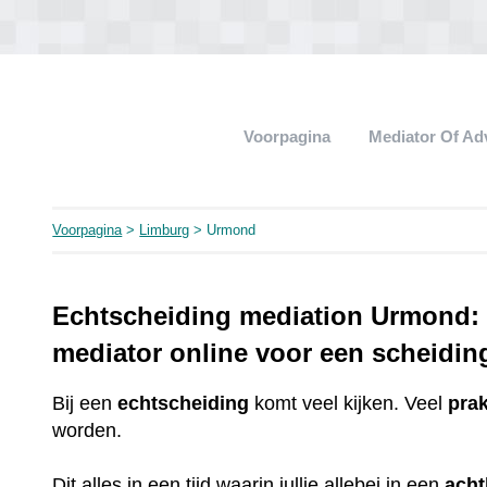
Voorpagina
Mediator Of A
Voorpagina
>
Limburg
> Urmond
Echtscheiding mediation Urmond: 
mediator online voor een scheidin
Bij een
echtscheiding
komt veel kijken. Veel
pra
worden.
Dit alles in een tijd waarin jullie allebei in een
ach