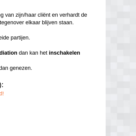
 van zijn/haar cliënt en verhardt de
 tegenover elkaar blijven staan.
eide partijen.
diation
dan kan het
inschakelen
r dan genezen.
):
d!