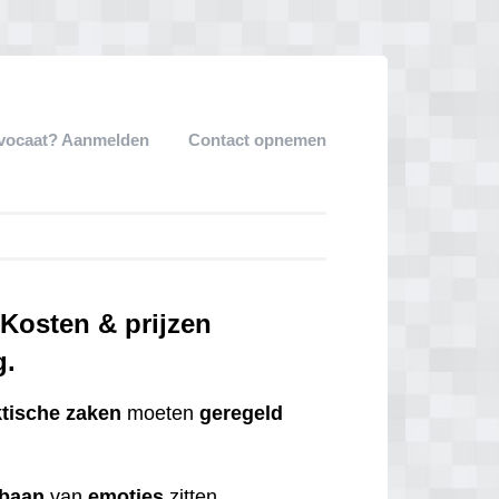
dvocaat? Aanmelden
Contact opnemen
Kosten & prijzen
g.
ktische
zaken
moeten
geregeld
tbaan
van
emoties
zitten.