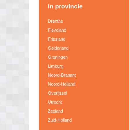
In provincie
Drenthe
Flevoland
Friesland
Gelderland
Groningen
Limburg
Noord-Brabant
Noord-Holland
Overijssel
Utrecht
Zeeland
Zuid-Holland