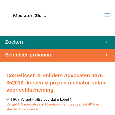
Zoeken
Selecteer provincie
Cornelissen & Snijders Advocaten 0475-
352010: kosten & prijzen mediator online
voor echtscheiding.
✅ TIP: ( Vergelijk altijd voordat u koopt ):
Vergelijk 5 mediators in Roermond en bespaar tot 40% in
slechts 2 minuten tijd!