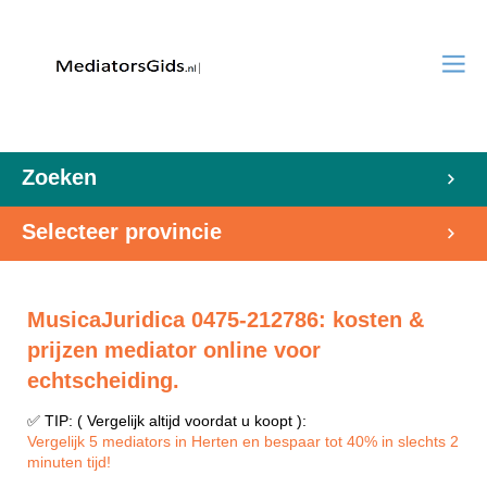
Zoeken
Selecteer provincie
MusicaJuridica 0475-212786: kosten &
prijzen mediator online voor
echtscheiding.
✅ TIP: ( Vergelijk altijd voordat u koopt ):
Vergelijk 5 mediators in Herten en bespaar tot 40% in slechts 2
minuten tijd!