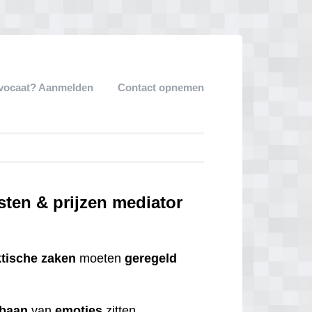
dvocaat? Aanmelden
Contact opnemen
ten & prijzen mediator
ktische
zaken
moeten
geregeld
tbaan
van
emoties
zitten.