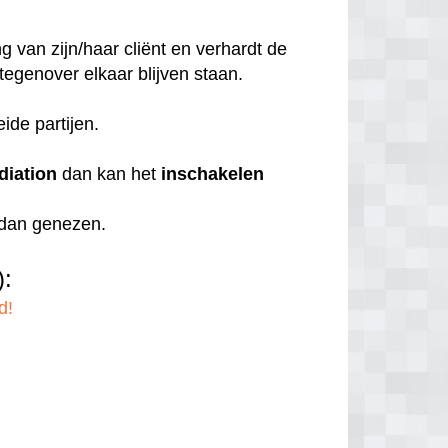
 van zijn/haar cliënt en verhardt de
 tegenover elkaar blijven staan.
eide partijen.
diation
dan kan het
inschakelen
r dan genezen.
):
d!