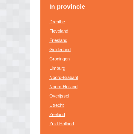
In provincie
Drenthe
Flevoland
Friesland
Gelderland
Groningen
Limburg
Noord-Brabant
Noord-Holland
Overijssel
Utrecht
Zeeland
Zuid-Holland