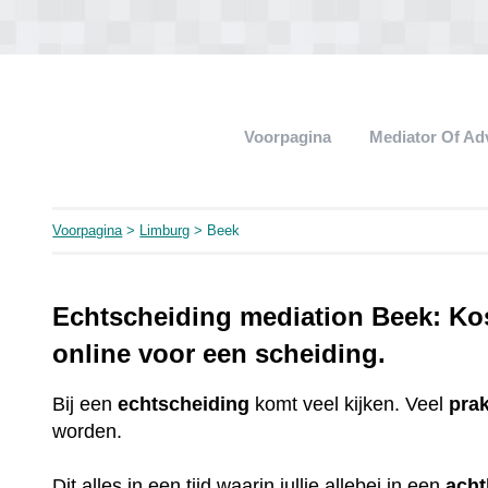
Voorpagina
Mediator Of A
Voorpagina
>
Limburg
> Beek
Echtscheiding mediation Beek: Kos
online voor een scheiding.
Bij een
echtscheiding
komt veel kijken. Veel
pra
worden.
Dit alles in een tijd waarin jullie allebei in een
ach