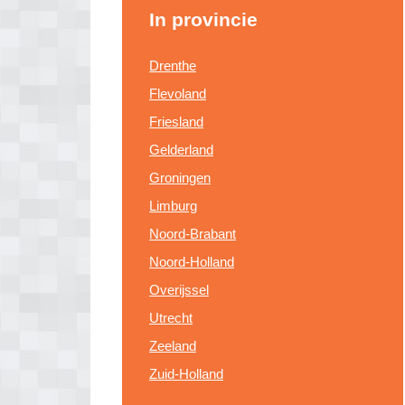
In provincie
Drenthe
Flevoland
Friesland
Gelderland
Groningen
Limburg
Noord-Brabant
Noord-Holland
Overijssel
Utrecht
Zeeland
Zuid-Holland