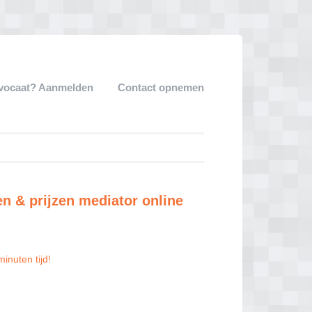
dvocaat? Aanmelden
Contact opnemen
en & prijzen mediator online
inuten tijd!