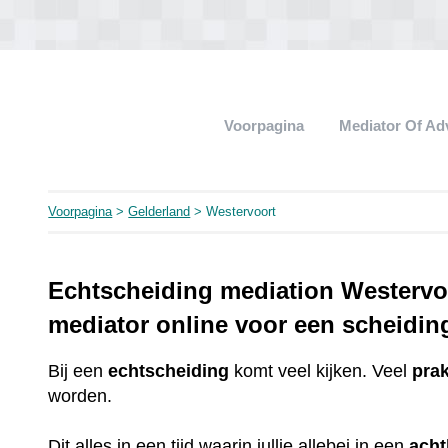
Voorpagina
Mediator Of A
Voorpagina
>
Gelderland
> Westervoort
Echtscheiding mediation Westervoo
mediator online voor een scheidin
Bij een
echtscheiding
komt veel kijken. Veel
pra
worden.
Dit alles in een tijd waarin jullie allebei in een
ach