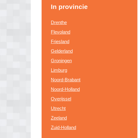
In provincie
Drenthe
Flevoland
Friesland
Gelderland
Groningen
Limburg
Noord-Brabant
Noord-Holland
Overijssel
Utrecht
Zeeland
Zuid-Holland