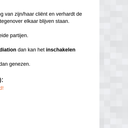
 van zijn/haar cliënt en verhardt de
 tegenover elkaar blijven staan.
eide partijen.
diation
dan kan het
inschakelen
r dan genezen.
):
d!