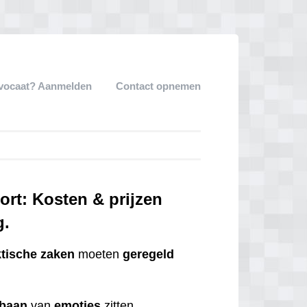
dvocaat? Aanmelden
Contact opnemen
rt: Kosten & prijzen
g.
ktische
zaken
moeten
geregeld
tbaan
van
emoties
zitten.