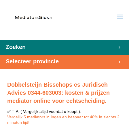
Zoeken
Selecteer provincie
Dobbelsteijn Bisschops cs Juridisch
Advies 0344-603003: kosten & prijzen
mediator online voor echtscheiding.
✅ TIP: ( Vergelijk altijd voordat u koopt ):
Vergelijk 5 mediators in Ingen en bespaar tot 40% in slechts 2
minuten tijd!