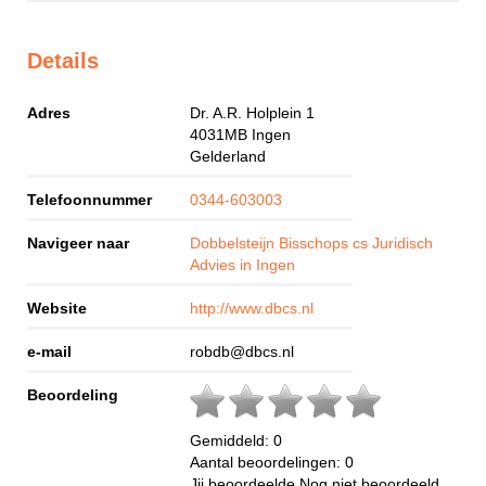
Details
Adres
Dr. A.R. Holplein 1
4031MB
Ingen
Gelderland
Telefoonnummer
0344-603003
Navigeer naar
Dobbelsteijn Bisschops cs Juridisch
Advies in Ingen
Website
http://www.dbcs.nl
e-mail
robdb@dbcs.nl
Beoordeling
Gemiddeld:
0
Aantal beoordelingen:
0
Jij beoordeelde
Nog niet beoordeeld