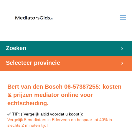
Zoeken
Selecteer provincie
Bert van den Bosch 06-57387255: kosten
& prijzen mediator online voor
echtscheiding.
✅ TIP: ( Vergelijk altijd voordat u koopt ):
Vergelijk 5 mediators in Ederveen en bespaar tot 40% in
slechts 2 minuten tijd!