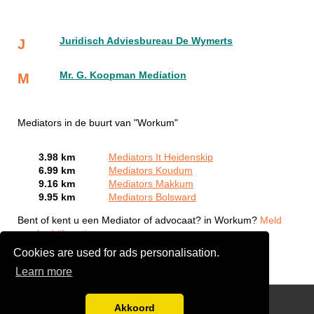
Juridisch Adviesbureau De Wymerts
J
Mr. G. Koopman Mediation
M
Mediators in de buurt van "Workum"
3.98 km
Mediators It Heidenskip
6.99 km
Mediators Koudum
9.16 km
Mediators Makkum
9.95 km
Mediators Bolsward
Bent of kent u een Mediator of advocaat? in Workum?
Meld
een bedrijf gratis aan
Cookies are used for ads personalisation.
Learn more
Gratis Offertes Vergelijken
Akkoord